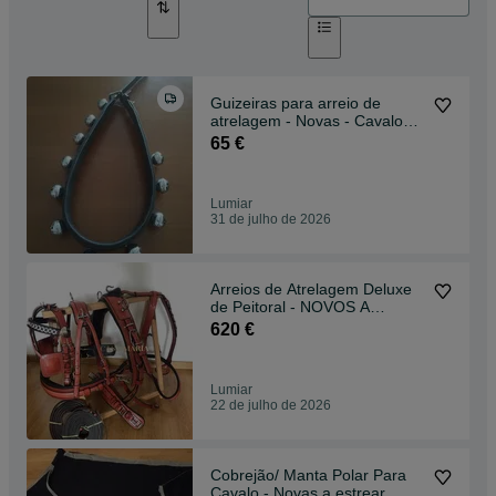
Guizeiras para arreio de
atrelagem - Novas - Cavalos,
Charrete
65 €
Lumiar
31 de julho de 2026
Arreios de Atrelagem Deluxe
de Peitoral - NOVOS A
ESTREAR EM COURO
620 €
Lumiar
22 de julho de 2026
Cobrejão/ Manta Polar Para
Cavalo - Novas a estrear