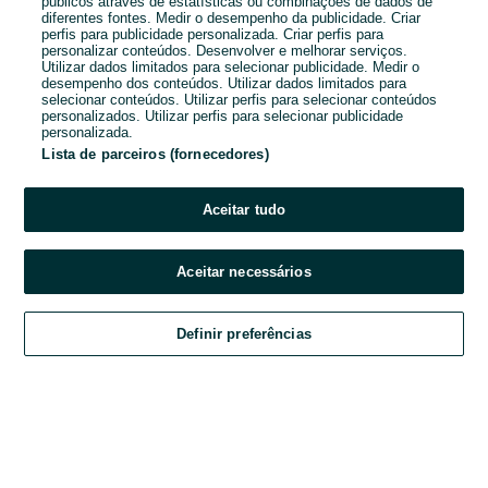
1
2
públicos através de estatísticas ou combinações de dados de
diferentes fontes. Medir o desempenho da publicidade. Criar
perfis para publicidade personalizada. Criar perfis para
personalizar conteúdos. Desenvolver e melhorar serviços.
Utilizar dados limitados para selecionar publicidade. Medir o
desempenho dos conteúdos. Utilizar dados limitados para
selecionar conteúdos. Utilizar perfis para selecionar conteúdos
personalizados. Utilizar perfis para selecionar publicidade
personalizada.
Lista de parceiros (fornecedores)
Aceitar tudo
Aceitar necessários
Ligar / SMS
Definir preferências
Explorar
Favoritos
Vender
Chat
Conta
Explorar
Favoritos
Vender
Chat
Conta