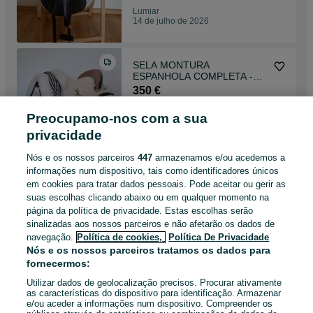
Lumiar
14 de julho de 2026
SELA MONTURA
ESPANHOLA COMPLETA -
NOVA
350 €
Preocupamo-nos com a sua
Lumiar
privacidade
07 de julho de 2026
Nós e os nossos parceiros
447
armazenamos e/ou acedemos a
informações num dispositivo, tais como identificadores únicos
Selim de Ensino Kieffer Wien
em cookies para tratar dados pessoais. Pode aceitar ou gerir as
DL Profissionell
suas escolhas clicando abaixo ou em qualquer momento na
600 €
página da política de privacidade. Estas escolhas serão
sinalizadas aos nossos parceiros e não afetarão os dados de
navegação.
Política de cookies,
Política De Privacidade
Lumiar
Nós e os nossos parceiros tratamos os dados para
07 de julho de 2026
fornecermos:
Utilizar dados de geolocalização precisos. Procurar ativamente
as características do dispositivo para identificação. Armazenar
e/ou aceder a informações num dispositivo. Compreender os